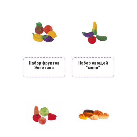
Набор фруктов
Набор овощей
Экзотика
"мини"