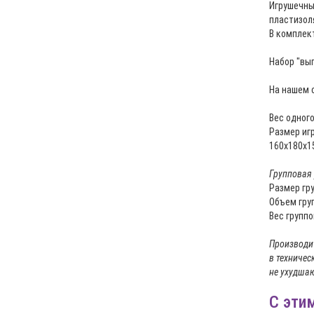
Игрушечны
пластизоля
В комплект
Набор "вы
На нашем 
Вес одного
Размер игр
160х180х1
Групповая
Размер гр
Объем груп
Вес группо
Производит
в техничес
не ухудшаю
С эти