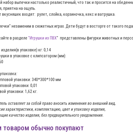
й набор выпечки настолько реалистичный, что так и просится на обеденны
, приятна на ощупь.
 вкусняшек входят: рулет, слойка, корзиночка, кекс и ватрушка.
печки" незаменим в сюжетных играх. Дети будут в восторге от такого под
сайте в разделе
"Игрушки из ПВХ
" представлены фигурки животных и перс
 изделия(в упаковке) кг: 0,14
ушки в упаковке с клипсатором (мм):
50
 упаковка:
упповой упаковки: 340*300*100 мм
повой упаковки: 0,01
вой упаковки: 1,62 кг.
ель оставляет за собой право вносить изменения во внешний вид,
кие характеристики, комплектацию, цвет и упаковку изделия,
щие качество изделия, без предварительного уведомления.
м товаром обычно покупают