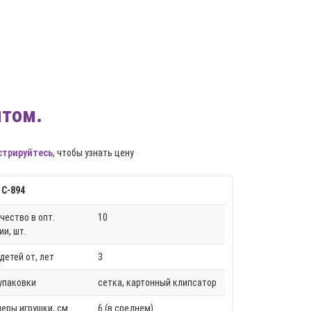
птом.
стрируйтесь
, чтобы узнать цену
 С-894
чество в опт.
10
ии, шт.
детей от, лет
3
упаковки
сетка, картонный клипсатор
еры игрушки, см
6 (в среднем)