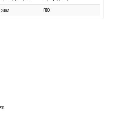
ериал
ПВХ
ер: