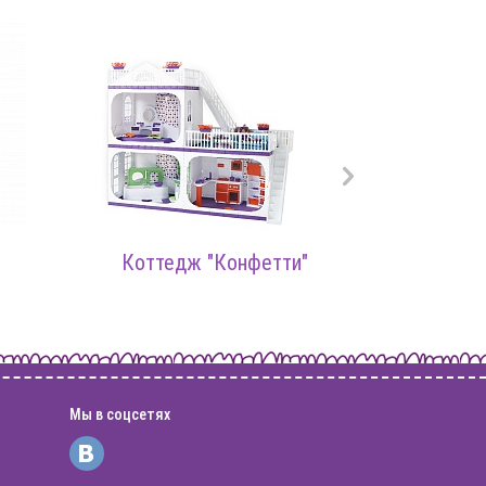
Коттедж "Конфетти"
Спаль
Мы в соцсетях