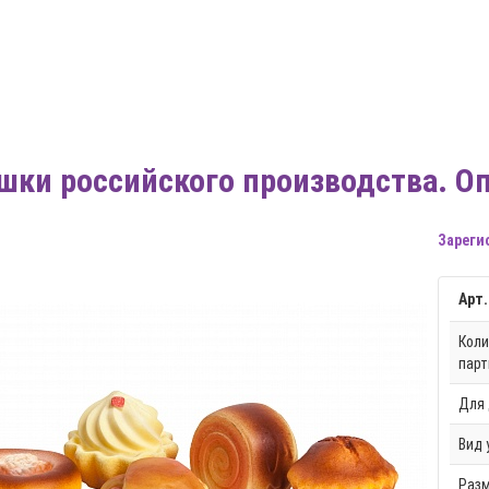
шки российского производства. О
Зареги
Арт.
Коли
парт
Для 
Вид 
Разм