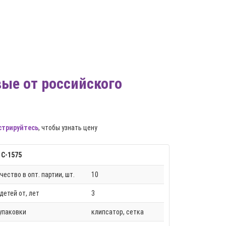
вые от российского
стрируйтесь
, чтобы узнать цену
 С-1575
чество в опт. партии, шт.
10
детей от, лет
3
упаковки
клипсатор, сетка