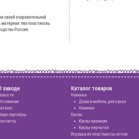
м своей очаровательной
 материал: пвх-пластизоль.
водство Россия.
О заводе
Каталог товаров
Новости
Новинки
Оптовикам
Дома и мебель для кукол
Каталог
Новинки
Наши партнёры
Куклы
Контакты
Куклы премиум
Куклы-перчатки
Игрушки из пластмассы оптом