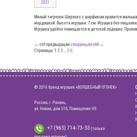
2021
Милый тигренок Шерлокс с шарфиком нравится малыша
мордашкой. Высота игрушки: 7 см. Игрушка без пищалки,
Игрушка удобно помещается в детской ладошке. Произ
←
ctrl
предыдущая
следующая
ctrl
→
Страницы:
1
2
3
...
5
6
© 2016 бренд игрушек «ВОЛШЕБНЫЙ ОГОНЕК»
Россия, г. Рязань,
ул. Новая, дом 51б, Помещение Н3.
+7 (965) 714-73-53
(только
продажа игрушек)