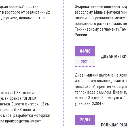
дкая выпечка". Состав:
Очаровательные пингвины подо
т в восторге от реалистичных
взрослому. Милые фигурки пин
 друзьями, использовать в
пластизоля развивают мелкую
правильного развития малышей
Техническому регламенту Там
России.
04/08
ДИВАН МЯГКИЙ
2021
!
Диван мягкий выполнен в ярки
интерьер кукольного домика. 
пластизоль", приятен на ощупь
теплой воде с мылом. Диван и
отов из ПВХ-пластизоля.
старше 3-х лет. Вес игрушки: 
рушек бренда "ОГОНЕК"
упаковки: 2,384 кг
аська. Высота фигурок: 12 см.
териала (ПВХ-пластизоль).
о мира, разработки моторики
20/07
шего производства имеют
БОЛЬШАЯ РАС