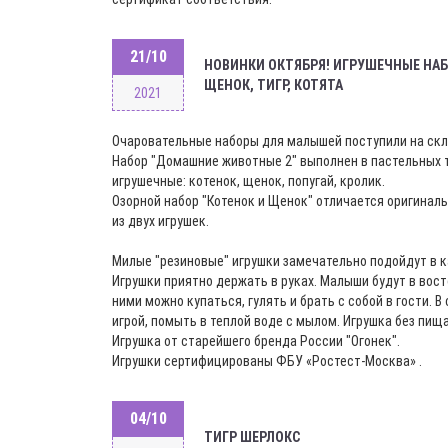
21/10
НОВИНКИ ОКТЯБРЯ! ИГРУШЕЧНЫЕ НА
ЩЕНОК, ТИГР, КОТЯТА
2021
Очаровательные наборы для малышей поступили на скл
Набор "Домашние животные 2" выполнен в пастельных т
игрушечные: котенок, щенок, попугай, кролик.
Озорной набор "Котенок и Щенок" отличается оригинал
из двух игрушек.
Милые "резиновые" игрушки замечательно подойдут в 
Игрушки приятно держать в руках. Малыши будут в вост
ними можно купаться, гулять и брать с собой в гости. В
игрой, помыть в теплой воде с мылом. Игрушка без пища
Игрушка от старейшего бренда России "Огонек".
Игрушки сертифицированы ФБУ «Ростест-Москва» .
04/10
ТИГР ШЕРЛОКС