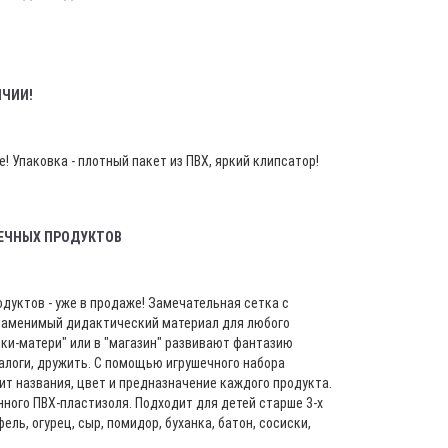
ИЧИИ!
! Упаковка - плотный пакет из ПВХ, яркий клипсатор!
ЕЧНЫХ ПРОДУКТОВ
дуктов - уже в продаже! Замечательная сетка с
заменимый дидактический материал для любого
очки-матери" или в "магазин" развивают фантазию
алоги, дружить. С помощью игрушечного набора
т названия, цвет и предназначение каждого продукта.
нного ПВХ-пластизоля. Подходит для детей старше 3-х
ель, огурец, сыр, помидор, буханка, батон, сосиски,