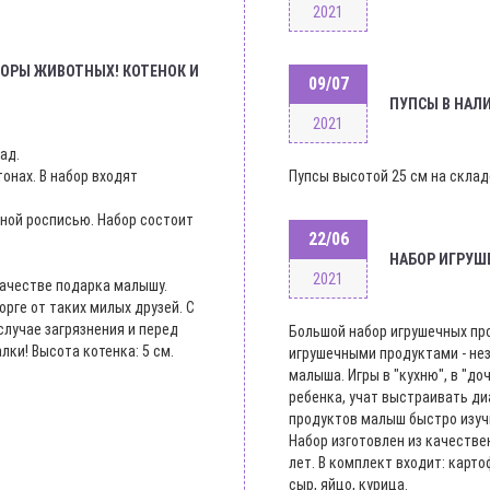
2021
БОРЫ ЖИВОТНЫХ! КОТЕНОК И
09/07
ПУПСЫ В НАЛ
2021
ад.
онах. В набор входят
Пупсы высотой 25 см на складе
ьной росписью. Набор состоит
22/06
НАБОР ИГРУШ
2021
качестве подарка малышу.
орге от таких милых друзей. С
 случае загрязнения и перед
Большой набор игрушечных про
лки! Высота котенка: 5 см.
игрушечными продуктами - не
малыша. Игры в "кухню", в "д
ребенка, учат выстраивать ди
продуктов малыш быстро изучи
Набор изготовлен из качестве
лет. В комплект входит: картоф
сыр, яйцо, курица.