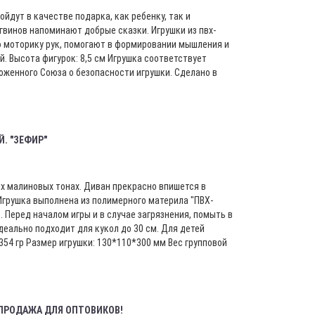
йдут в качестве подарка, как ребенку, так и
гвинов напоминают добрые сказки. Игрушки из пвх-
 моторику рук, помогают в формировании мышления и
. Высота фигурок: 8,5 см Игрушка соответствует
оженного Союза о безопасности игрушки. Сделано в
. "ЗЕФИР"
х малиновых тонах. Диван прекрасно впишется в
Игрушка выполнена из полимерного материла "ПВХ-
. Перед началом игры и в случае загрязнения, помыть в
деально подходит для кукол до 30 см. Для детей
0,354 гр Размер игрушки: 130*110*300 мм Вес групповой
ПРОДАЖА ДЛЯ ОПТОВИКОВ!