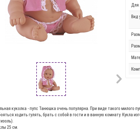
Для 
Вид 
Разм
Разм
Мат
Комп
льная куколка - пупс Танюшка очень популярна. При виде такого милого пу
ояться ходить гулять, брать с собой в гости и в ванную комнату. Кукла и
тизоль).
клы 25 см.