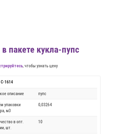
 в пакете кукла-пупс
стрируйтесь
, чтобы узнать цену
 С-1614
кое описание
пупс
м упаковки
0,03264
ра, м3
чество в опт.
10
ии, шт.