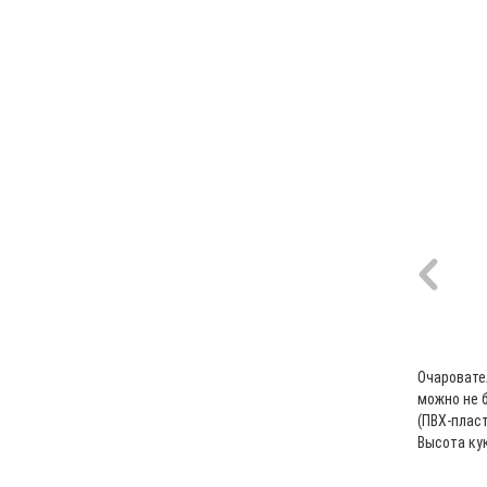
Очаровате
можно не б
(ПВХ-плас
Высота ку