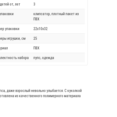
детей от, лет
3
упаковки
клипсатор, плотный пакет из
ПВХ
ер упаковки
22х10х32
еры игрушки, см
25
ериал
ПВХ
лектность набора
пупс, одежда
пса, даже взрослый невольно улыбается. С куколкой
зготовлена из качественного полимерного материала