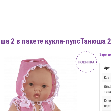
ша 2 в пакете кукла-пупсТанюша 2
Зареги
НОВИНКА
Арт.
Крат
Объё
това
Коли
парт