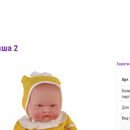
ша 2
Зареги
Арт.
Коли
парт
Для 
Вид 