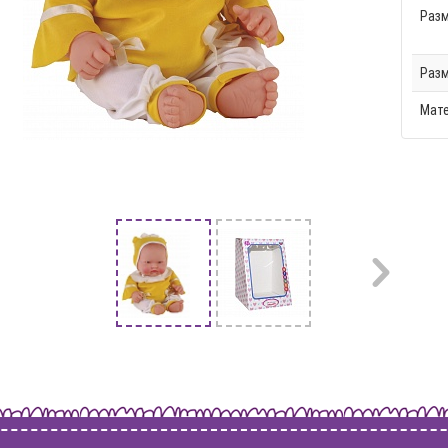
Разм
Разм
Мат