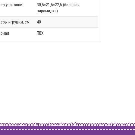
ер упаковки
30,5х21,5х22,5 (большая
пирамидка)
еры игрушки, см
40
ериал
ПВХ