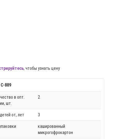
стрируйтесь
, чтобы узнать цену
 С-889
чество в опт.
2
ии, шт.
детей от, лет
3
упаковки
кашированный
микрогофрокартон